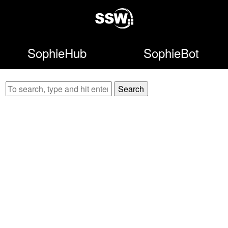
SophieHub
SophieBot
Search