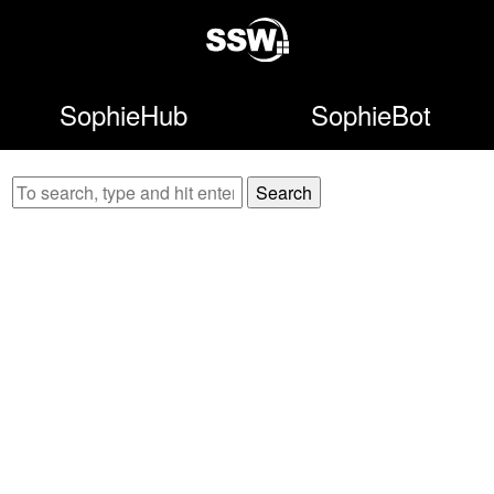
SophieHub
SophieBot
Search