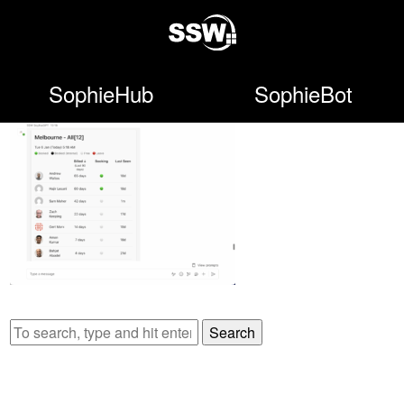
SophieHub
SophieBot
Search