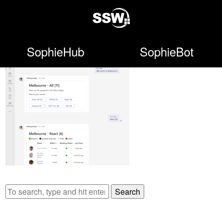
SophieHub
SophieBot
Search