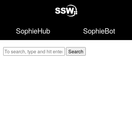
SophieHub
SophieBot
Search